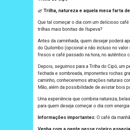
Trilha, natureza e aquela mesa farta d
🌿
Que tal começar o dia com um delicioso café
trilhas mais bonitas de Itupeva?
Antes da caminhada, quem desejar poderá apr
do Quilombo (opcional e não incluso no valor 
fresco e café passado na hora, no autêntico 
Depois, seguimos para a Trilha do Cipó, um p
fechada e sombreada, imponentes rochas gran
caminho, conheceremos atrações naturais com
Mão, além da possibilidade de avistar bois 
Uma experiência que combina natureza, belas p
para quem deseja começar o dia com energia 
Informações importantes:
O café da manh
Venha com a gente nesse roteiro especia