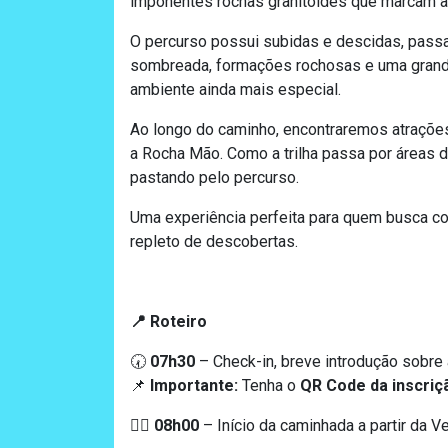
imponentes rochas granitóides que marcam a
O percurso possui subidas e descidas, passa
sombreada, formações rochosas e uma grande
ambiente ainda mais especial.
Ao longo do caminho, encontraremos atrações 
a Rocha Mão. Como a trilha passa por áreas
pastando pelo percurso.
Uma experiência perfeita para quem busca co
repleto de descobertas.
Roteiro
📍
07h30
– Check-in, breve introdução sobre 
🕢
Importante:
Tenha o
QR Code da inscriç
📌
08h00
– Início da caminhada a partir da 
🚶‍♂️