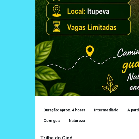
Duração: aprox. 4 horas
Intermediário
A part
Com guia
Natureza
Trilha do Cipó