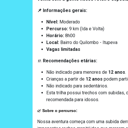
Informações gerais:
📌
Nível:
Moderado
Percurso:
9 km (Ida e Volta)
Horário:
8h00
Local:
Bairro do Quilombo - Itupeva
Vagas limitadas
Recomendações etárias:
🚸
Não indicado para menores de
12 an
os
.
Crianças a partir de
12 a
nos
podem partic
Não indicado para sedentários.
Esta trilha possui trechos com subidas, d
recomendada para idosos.
🌿
Sobre o percurso:
Nossa aventura começa com uma subida dentr