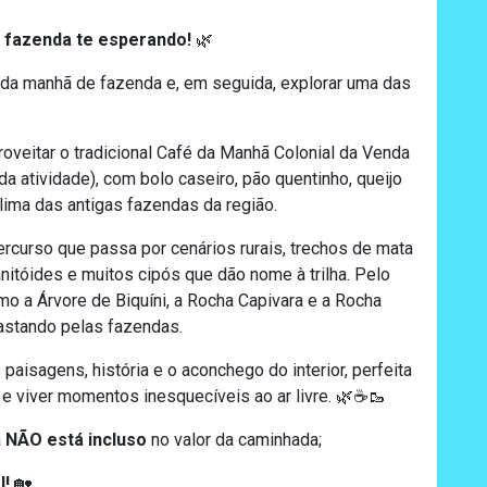
e fazenda te esperando
!
🌿
 da manhã de fazenda e, em seguida, explorar uma das
oveitar o tradicional Café da Manhã Colonial da Venda
da atividade), com bolo caseiro, pão quentinho, queijo
clima das antigas fazendas da região.
ercurso que passa por cenários rurais, trechos de mata
itóides e muitos cipós que dão nome à trilha. Pelo
o a Árvore de Biquíni, a Rocha Capivara e a Rocha
pastando pelas fazendas.
aisagens, história e o aconchego do interior, perfeita
e viver momentos inesquecíveis ao ar livre. 🌿☕🥾
ã
NÃO
está incluso
no valor da caminhada;
l!
🏡