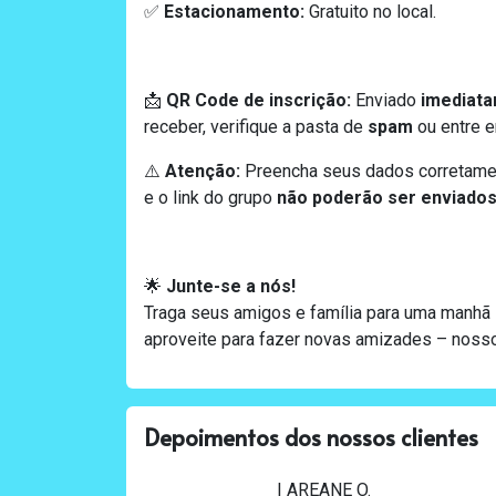
Estacionamento:
Gratuito no local.
✅
QR Code de inscrição:
Enviado
imediat
📩
receber, verifique a pasta de
spam
ou entre e
Atenção:
Preencha seus dados corretament
⚠️
e o link do grupo
não poderão ser enviado
Junte-se a nós!
🌟
Traga seus amigos e família para uma manhã i
aproveite para fazer novas amizades – noss
Depoimentos dos nossos clientes
| AREANE O.