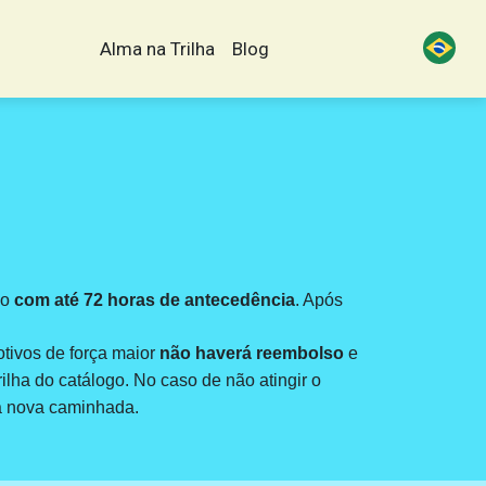
Alma na Trilha
Blog
do
com até 72 horas de antecedência
. Após
tivos de força maior
não haverá reembolso
e
ilha do catálogo. No caso de não atingir o
ma nova caminhada.