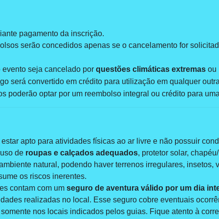
iante pagamento da inscrição.
sos serão concedidos apenas se o cancelamento for solicita
 evento seja cancelado por
questões climáticas extremas
ou 
go será convertido em crédito para utilização em qualquer outra 
tos poderão optar por um reembolso integral ou crédito para u
 estar apto para atividades físicas ao ar livre e não possuir c
uso de
roupas e calçados adequados
, protetor solar, chapéu
biente natural, podendo haver terrenos irregulares, insetos, va
sume os riscos inerentes.
ntes contam com um
seguro de aventura válido por um dia int
ades realizadas no local. Esse seguro cobre eventuais ocorrên
somente nos locais indicados pelos guias. Fique atento à corre