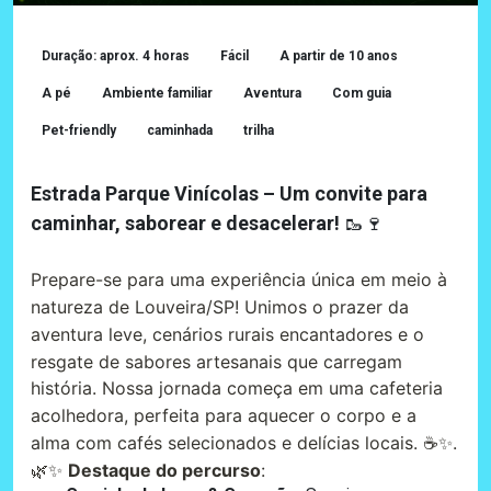
Duração: aprox. 4 horas
Fácil
A partir de 10 anos
A pé
Ambiente familiar
Aventura
Com guia
Pet-friendly
caminhada
trilha
Estrada Parque Vinícolas – Um convite para
caminhar, saborear e desacelerar!
🥾🍷
Prepare-se para uma experiência única em meio à
natureza de Louveira/SP! Unimos o prazer da
aventura leve, cenários rurais encantadores e o
resgate de sabores artesanais que carregam
história. Nossa jornada começa em uma cafeteria
acolhedora, perfeita para aquecer o corpo e a
alma com cafés selecionados e delícias locais. ☕️✨.
🌿✨
Destaque do percurso
: