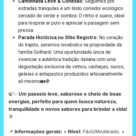
Caminhada Leve & Conexão:
Seguimos por
estradas tranquilas e um lindo corredor ecológico
cercado de verde e sombra. O ritmo é suave, ideal
para respirar ar puro e apreciar a paisagem sem
pressa.
Parada Histórica no Sítio Registro:
No coração
do trajeto, seremos recebidos na propriedade da
família Gothardi. Uma oportunidade única de
vivenciar a autêntica tradição italiana com uma
degustação exclusiva de vinhos, cachaças, sucos,
geleias e antepastos produzidos artesanalmente
ali mesmo
🏡🍇
🍃✨
Um passeio leve, saboroso e cheio de boas
energias, perfeito para quem busca natureza,
tranquilidade e novos sabores para brindar a vida!
🥂
📌
Informações gerais:
•
Nível:
Fácil/Moderado. •