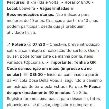
Percurso:
8 km (Ida e Volta) •
Horário
: 8h00 •
Local:
Louveira •
Vagas limitadas
🚸
Recomendações etárias:
Não indicado para
menores de 10 anos. Crianças a partir de 10 anos
podem participar, desde que já pratiquem
atividade física.
📍
Roteiro
🕢
07h30
– Check-in, breve introdução
sobre a caminhada e realização do sorteio. Quem
quiser, pode tomar café da manhã por lá, itens
variados (Opcional). 📌
Importante: Tenha o QR
Code da inscrição em mãos (impresso ou no
celular).
🚶‍♂️ 08h00
-
Início da caminhada a partir
da Vinícola Cose Della Abadia, seguindo o caminho
em estrada de terra pela Estrada Parque. 📸
Pausa
de aproximadamente 40 minutos:
No Sítio
Registro faremos uma pausa para descanso, fotos,
piquenique e se desejar, degustar e comprar os