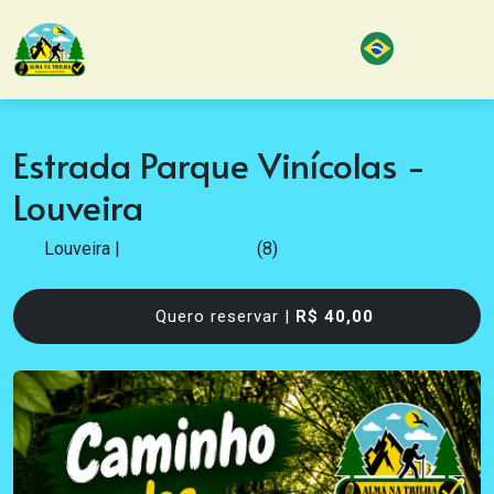
Estrada Parque Vinícolas -
Louveira
Louveira
|
(8)
Quero reservar |
R$ 40,00