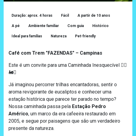
Duração: aprox. 4 horas
Fácil
A partir de 10 anos
A pé
Ambiente familiar
Com guia
Histórico
Ideal para famílias
Natureza
Pet-friendly
Café com Trem
"FAZENDAS"
– Campinas
Este é um c
onvite para uma Caminhada Inesquecível
🚶‍♂️
🚂✨
Já imaginou percorrer trilhas encantadoras, sentir o
aroma revigorante de eucaliptos e conhecer uma
estação histórica que parece ter parado no tempo?
Nossa caminhada passa pela
Estação Pedro
Américo
, um marco da era cafeeira restaurado em
2005, e segue por paisagens que são um verdadeiro
presente da natureza.