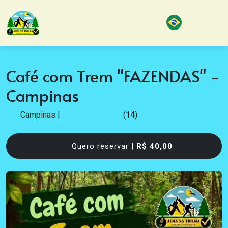
Café com Trem "FAZENDAS" -
Campinas
Campinas
|
(14)
Quero reservar |
R$ 40,00