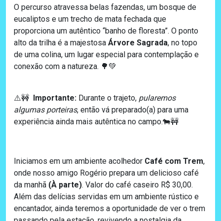
O percurso atravessa belas fazendas, um bosque de
eucaliptos e um trecho de mata fechada que
proporciona um autêntico “banho de floresta”. O ponto
alto da trilha é a majestosa
Árvore Sagrada
, no topo
de uma colina, um lugar especial para contemplação e
conexão com a natureza. 🌳💚
⚠️🚧
Importante:
Durante o trajeto,
pularemos
algumas porteiras
, então vá preparado(a) para uma
experiência ainda mais autêntica no campo.🐄🚧
Iniciamos em um ambiente acolhedor
Café com Trem
,
onde nosso amigo Rogério prepara um delicioso café
da manhã
(À parte)
. Valor do café caseiro R$ 30,00.
Além das delícias servidas em um ambiente rústico e
encantador, ainda teremos a oportunidade de ver o trem
passando pela estação, revivendo a nostalgia da