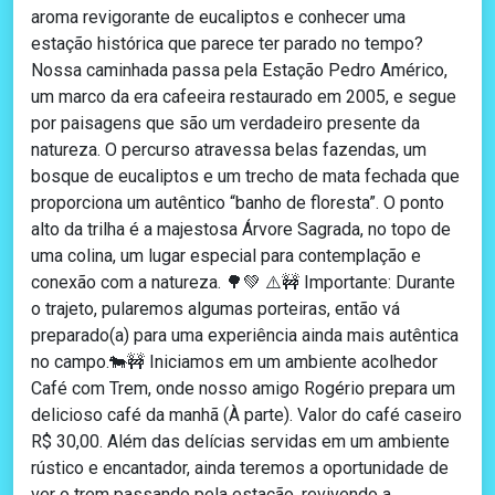
aroma revigorante de eucaliptos e conhecer uma
estação histórica que parece ter parado no tempo?
Nossa caminhada passa pela Estação Pedro Américo,
um marco da era cafeeira restaurado em 2005, e segue
por paisagens que são um verdadeiro presente da
natureza. O percurso atravessa belas fazendas, um
bosque de eucaliptos e um trecho de mata fechada que
proporciona um autêntico “banho de floresta”. O ponto
alto da trilha é a majestosa Árvore Sagrada, no topo de
uma colina, um lugar especial para contemplação e
conexão com a natureza. 🌳💚 ⚠️🚧 Importante: Durante
o trajeto, pularemos algumas porteiras, então vá
preparado(a) para uma experiência ainda mais autêntica
no campo.🐄🚧 Iniciamos em um ambiente acolhedor
Café com Trem, onde nosso amigo Rogério prepara um
delicioso café da manhã (À parte). Valor do café caseiro
R$ 30,00. Além das delícias servidas em um ambiente
rústico e encantador, ainda teremos a oportunidade de
ver o trem passando pela estação, revivendo a