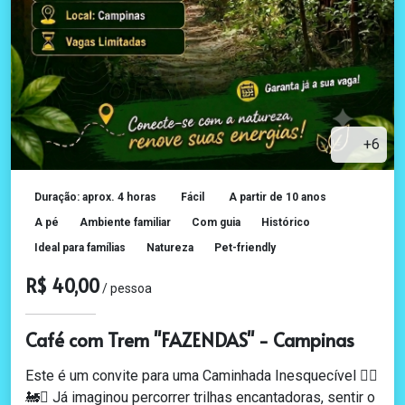
+6
Duração: aprox. 4 horas
Fácil
A partir de 10 anos
A pé
Ambiente familiar
Com guia
Histórico
Ideal para famílias
Natureza
Pet-friendly
R$ 40,00
/ pessoa
Café com Trem "FAZENDAS" - Campinas
Este é um convite para uma Caminhada Inesquecível 🚶‍♂️
🚂✨ Já imaginou percorrer trilhas encantadoras, sentir o