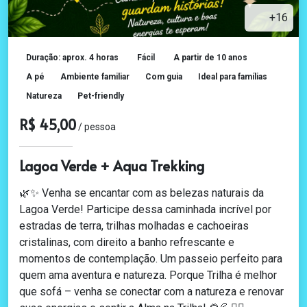
+16
Duração: aprox. 4 horas
Fácil
A partir de 10 anos
A pé
Ambiente familiar
Com guia
Ideal para famílias
Natureza
Pet-friendly
R$ 45,00
/ pessoa
Lagoa Verde + Aqua Trekking
🌿✨ Venha se encantar com as belezas naturais da
Lagoa Verde! Participe dessa caminhada incrível por
estradas de terra, trilhas molhadas e cachoeiras
cristalinas, com direito a banho refrescante e
momentos de contemplação. Um passeio perfeito para
quem ama aventura e natureza. Porque Trilha é melhor
que sofá – venha se conectar com a natureza e renovar