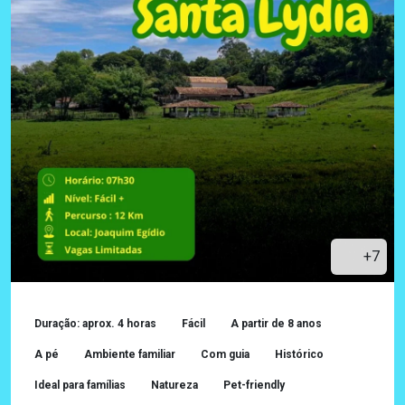
+7
Duração: aprox. 4 horas
Fácil
A partir de 8 anos
A pé
Ambiente familiar
Com guia
Histórico
Ideal para famílias
Natureza
Pet-friendly