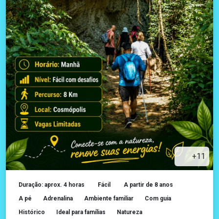
+11
Duração: aprox. 4 horas
Fácil
A partir de 8 anos
A pé
Adrenalina
Ambiente familiar
Com guia
Histórico
Ideal para famílias
Natureza